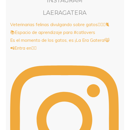
INSTAGRAM
LAERAGATERA
Veterinarias felinas divulgando sobre gatos👩🏻‍⚕️🐈
📚Espacio de aprendizaje para #catlovers
Es el momento de los gatos, es ¡La Era Gatera!😸
📲Entra en👇🏼